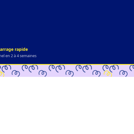
rrage rapide
el en 2 à 4 semaines
urable