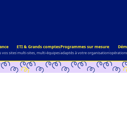
rance
ETI & Grands comptes
Programmes sur mesure
Déma
 vos sites
multi-sites, multi-équipes
adaptés à votre organisation
opérationn
NOTRE APPROCHE
 piliers de la performance d